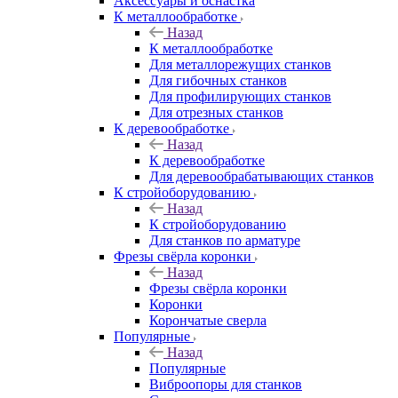
Аксeccyapы и оснастка
К металлообработке
Назад
К металлообработке
Для металлорежущих станков
Для гибочных станков
Для профилирующих станков
Для отрезных станков
К деревообработке
Назад
К деревообработке
Для деревообрабатывающих станков
К стройоборудованию
Назад
К стройоборудованию
Для станков по арматуре
Фрезы свёрла коронки
Назад
Фрезы свёрла коронки
Коронки
Корончатые сверла
Популярные
Назад
Популярные
Виброопоры для станков