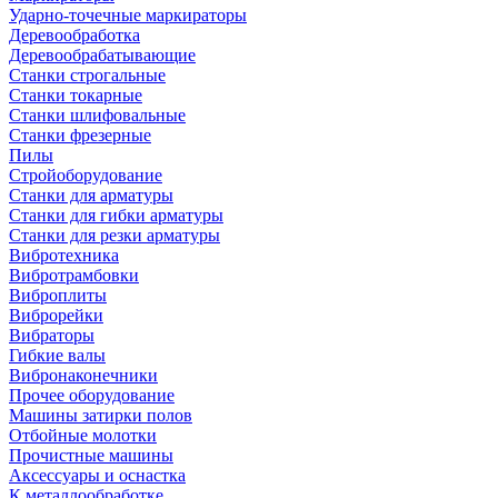
Ударно-точечные маркираторы
Деревообработка
Деревообрабатывающие
Станки строгальные
Станки токарные
Станки шлифовальные
Станки фрезерные
Пилы
Стройоборудование
Станки для арматуры
Станки для гибки арматуры
Станки для резки арматуры
Вибротехника
Вибротрамбовки
Виброплиты
Виброрейки
Вибраторы
Гибкие валы
Вибронаконечники
Прочее оборудование
Машины затирки полов
Отбойные молотки
Прочистные машины
Аксeccyapы и оснастка
К металлообработке