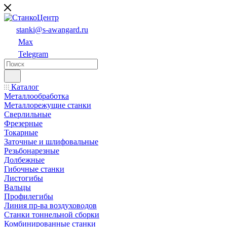
stanki@s-awangard.ru
Max
Telegram
Каталог
Металлообработка
Металлорежущие станки
Сверлильные
Фрезерные
Токарные
Заточные и шлифовальные
Резьбонарезные
Долбежные
Гибочные станки
Листогибы
Вальцы
Профилегибы
Линия пр-ва воздуховодов
Станки тоннельной сборки
Комбинированные станки