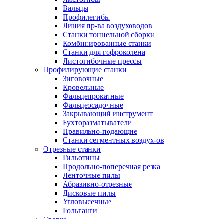
Вальцы
Профилегибы
Линия пр-ва воздуховодов
Станки тоннельной сборки
Комбинированные станки
Станки для гофроколена
Листогибочные прессы
Профилирующие станки
Зиговочные
Кровельные
Фальцепрокатные
Фальцеосадочные
Закрывающий инструмент
Бухторазматыватели
Правильно-подающие
Станки сегментных воздух-ов
Отрезные станки
Гильотины
Продольно-поперечная резка
Ленточные пилы
Абразивно-отрезные
Дисковые пилы
Угловысечные
Рольганги