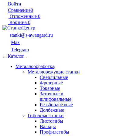
Войти
Сравнение
0
Отложенные
0
Корзина
0
stanki@s-awangard.ru
Max
Telegram
Каталог
Металлообработка
Металлорежущие станки
Сверлильные
Фрезерные
Токарные
Заточные и
шлифовальные
Резьбонарезные
Долбежные
Гибочные станки
Листогибы
Вальцы
Профилегибы