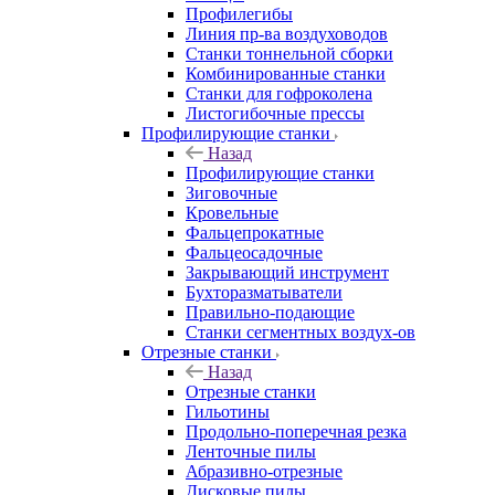
Профилегибы
Линия пр-ва воздуховодов
Станки тоннельной сборки
Комбинированные станки
Станки для гофроколена
Листогибочные прессы
Профилирующие станки
Назад
Профилирующие станки
Зиговочные
Кровельные
Фальцепрокатные
Фальцеосадочные
Закрывающий инструмент
Бухторазматыватели
Правильно-подающие
Станки сегментных воздух-ов
Отрезные станки
Назад
Отрезные станки
Гильотины
Продольно-поперечная резка
Ленточные пилы
Абразивно-отрезные
Дисковые пилы