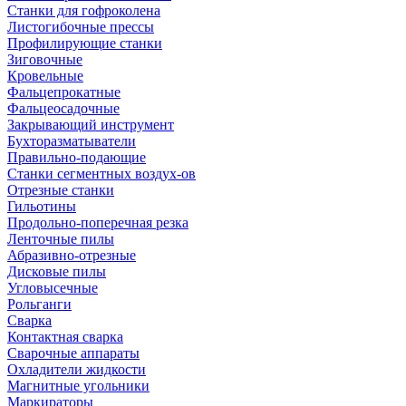
Станки для гофроколена
Листогибочные прессы
Профилирующие станки
Зиговочные
Кровельные
Фальцепрокатные
Фальцеосадочные
Закрывающий инструмент
Бухторазматыватели
Правильно-подающие
Станки сегментных воздух-ов
Отрезные станки
Гильотины
Продольно-поперечная резка
Ленточные пилы
Абразивно-отрезные
Дисковые пилы
Угловысечные
Рольганги
Сварка
Контактная сварка
Сварочные аппараты
Охладители жидкости
Магнитные угольники
Маркираторы