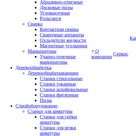
Абразивно-отрезные
Дисковые пилы
Угловысечные
Рольганги
Сварка
Контактная сварка
Сварочные аппараты
Ка
Охладители жидкости
Магнитные угольники
Маркираторы
О
Сервис
Ударно-точечные
компании
маркираторы
Деревообработка
Деревообрабатывающие
Станки строгальные
Станки токарные
Станки шлифовальные
Станки фрезерные
Пилы
Стройоборудование
Станки для арматуры
Станки для гибки
арматуры
Станки для резки
арматуры