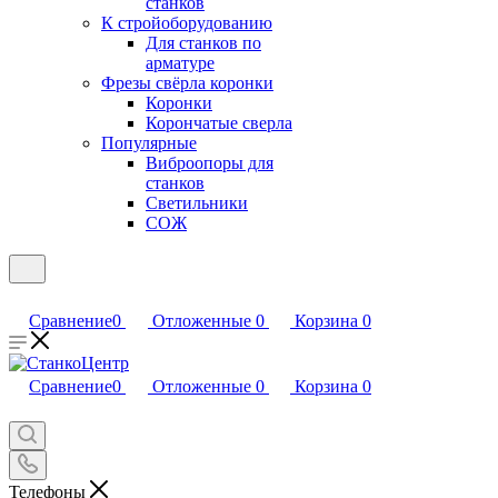
станков
К стройоборудованию
Для станков по
арматуре
Фрезы свёрла коронки
Коронки
Корончатые сверла
Популярные
Виброопоры для
станков
Светильники
СОЖ
Сравнение
0
Отложенные
0
Корзина
0
Сравнение
0
Отложенные
0
Корзина
0
Телефоны