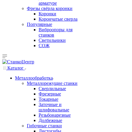
арматуре
Фрезы свёрла коронки
Коронки
Корончатые сверла
Популярные
Виброопоры для
станков
Светильники
СОЖ
Каталог
Металлообработка
Металлорежущие станки
Сверлильные
Фрезерные
Токарные
Заточные и
шлифовальные
Резьбонарезные
Долбежные
Гибочные станки
Листогибы