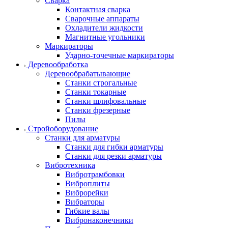
Сварка
Контактная сварка
Сварочные аппараты
Охладители жидкости
Магнитные угольники
Маркираторы
Ударно-точечные маркираторы
Деревообработка
Деревообрабатывающие
Станки строгальные
Станки токарные
Станки шлифовальные
Станки фрезерные
Пилы
Стройоборудование
Станки для арматуры
Станки для гибки арматуры
Станки для резки арматуры
Вибротехника
Вибротрамбовки
Виброплиты
Виброрейки
Вибраторы
Гибкие валы
Вибронаконечники