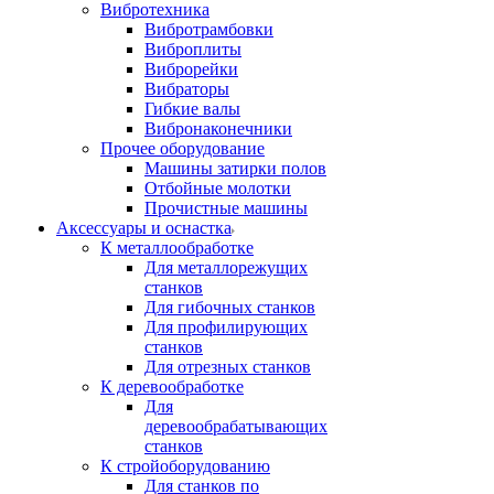
Вибротехника
Вибротрамбовки
Виброплиты
Виброрейки
Вибраторы
Гибкие валы
Вибронаконечники
Прочее оборудование
Машины затирки полов
Отбойные молотки
Прочистные машины
Аксeccyapы и оснастка
К металлообработке
Для металлорежущих
станков
Для гибочных станков
Для профилирующих
станков
Для отрезных станков
К деревообработке
Для
деревообрабатывающих
станков
К стройоборудованию
Для станков по