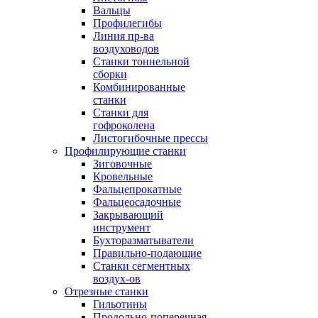
Вальцы
Профилегибы
Линия пр-ва
воздуховодов
Станки тоннельной
сборки
Комбинированные
станки
Станки для
гофроколена
Листогибочные прессы
Профилирующие станки
Зиговочные
Кровельные
Фальцепрокатные
Фальцеосадочные
Закрывающий
инструмент
Бухторазматыватели
Правильно-подающие
Станки сегментных
воздух-ов
Отрезные станки
Гильотины
Продольно-поперечная