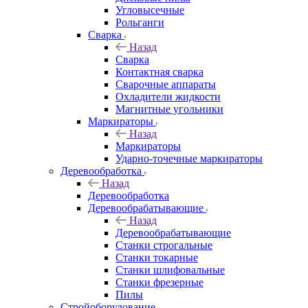
Угловысечные
Рольганги
Сварка
Назад
Сварка
Контактная сварка
Сварочные аппараты
Охладители жидкости
Магнитные угольники
Маркираторы
Назад
Маркираторы
Ударно-точечные маркираторы
Деревообработка
Назад
Деревообработка
Деревообрабатывающие
Назад
Деревообрабатывающие
Станки строгальные
Станки токарные
Станки шлифовальные
Станки фрезерные
Пилы
Стройоборудование