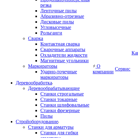
резка
Ленточные пилы
Абразивно-отрезные
Дисковые пилы
Угловысечные
Рольганги
Сварка
Контактная сварка
Сварочные аппараты
Ка
Охладители жидкости
Магнитные угольники
Маркираторы
О
Сервис
Ударно-точечные
компании
маркираторы
Деревообработка
Деревообрабатывающие
Станки строгальные
Станки токарные
Станки шлифовальные
Станки фрезерные
Пилы
Стройоборудование
Станки для арматуры
Станки для гибки