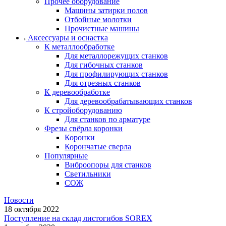
Прочее оборудование
Машины затирки полов
Отбойные молотки
Прочистные машины
Аксeccyapы и оснастка
К металлообработке
Для металлорежущих станков
Для гибочных станков
Для профилирующих станков
Для отрезных станков
К деревообработке
Для деревообрабатывающих станков
К стройоборудованию
Для станков по арматуре
Фрезы свёрла коронки
Коронки
Корончатые сверла
Популярные
Виброопоры для станков
Светильники
СОЖ
Новости
18 октября 2022
Поступление на склад листогибов SOREX