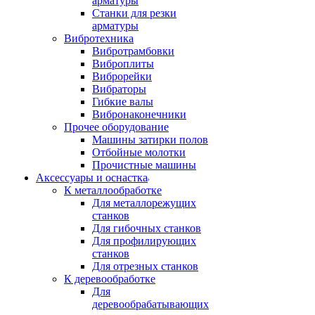
арматуры
Станки для резки
арматуры
Вибротехника
Вибротрамбовки
Виброплиты
Виброрейки
Вибраторы
Гибкие валы
Вибронаконечники
Прочее оборудование
Машины затирки полов
Отбойные молотки
Прочистные машины
Аксeccyapы и оснастка
К металлообработке
Для металлорежущих
станков
Для гибочных станков
Для профилирующих
станков
Для отрезных станков
К деревообработке
Для
деревообрабатывающих