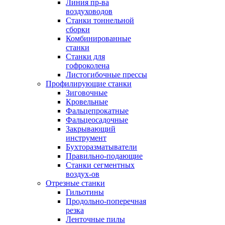
Линия пр-ва
воздуховодов
Станки тоннельной
сборки
Комбинированные
станки
Станки для
гофроколена
Листогибочные прессы
Профилирующие станки
Зиговочные
Кровельные
Фальцепрокатные
Фальцеосадочные
Закрывающий
инструмент
Бухторазматыватели
Правильно-подающие
Станки сегментных
воздух-ов
Отрезные станки
Гильотины
Продольно-поперечная
резка
Ленточные пилы