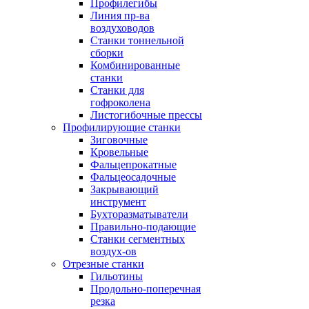
Профилегибы
Линия пр-ва
воздуховодов
Станки тоннельной
сборки
Комбинированные
станки
Станки для
гофроколена
Листогибочные прессы
Профилирующие станки
Зиговочные
Кровельные
Фальцепрокатные
Фальцеосадочные
Закрывающий
инструмент
Бухторазматыватели
Правильно-подающие
Станки сегментных
воздух-ов
Отрезные станки
Гильотины
Продольно-поперечная
резка