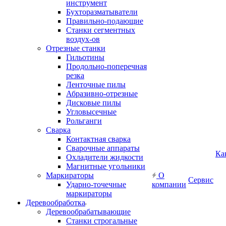
инструмент
Бухторазматыватели
Правильно-подающие
Станки сегментных
воздух-ов
Отрезные станки
Гильотины
Продольно-поперечная
резка
Ленточные пилы
Абразивно-отрезные
Дисковые пилы
Угловысечные
Рольганги
Сварка
Контактная сварка
Сварочные аппараты
Ка
Охладители жидкости
Магнитные угольники
Маркираторы
О
Сервис
Ударно-точечные
компании
маркираторы
Деревообработка
Деревообрабатывающие
Станки строгальные