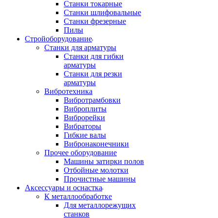
Станки токарные
Станки шлифовальные
Станки фрезерные
Пилы
Стройоборудование
Станки для арматуры
Станки для гибки
арматуры
Станки для резки
арматуры
Вибротехника
Вибротрамбовки
Виброплиты
Виброрейки
Вибраторы
Гибкие валы
Вибронаконечники
Прочее оборудование
Машины затирки полов
Отбойные молотки
Прочистные машины
Аксeccyapы и оснастка
К металлообработке
Для металлорежущих
станков