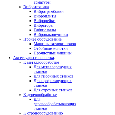
арматуры
Вибротехника
Вибротрамбовки
Виброплиты
Виброрейки
Вибраторы
Гибкие валы
Вибронаконечники
Прочее оборудование
Машины затирки полов
Отбойные молотки
Прочистные машины
Аксeccyapы и оснастка
К металлообработке
Для металлорежущих
станков
Для гибочных станков
Для профилирующих
станков
Для отрезных станков
К деревообработке
Для
деревообрабатывающих
станков
К стройоборудованию