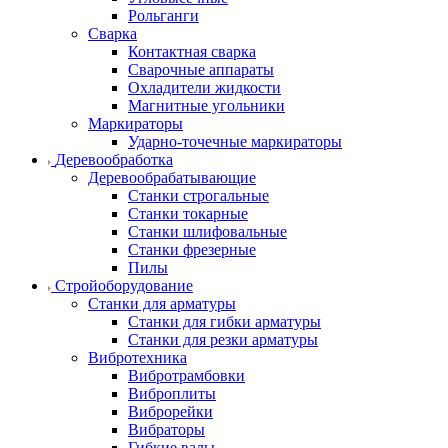
Рольганги
Сварка
Контактная сварка
Сварочные аппараты
Охладители жидкости
Магнитные угольники
Маркираторы
Ударно-точечные маркираторы
Деревообработка
Деревообрабатывающие
Станки строгальные
Станки токарные
Станки шлифовальные
Станки фрезерные
Пилы
Стройоборудование
Станки для арматуры
Станки для гибки арматуры
Станки для резки арматуры
Вибротехника
Вибротрамбовки
Виброплиты
Виброрейки
Вибраторы
Гибкие валы