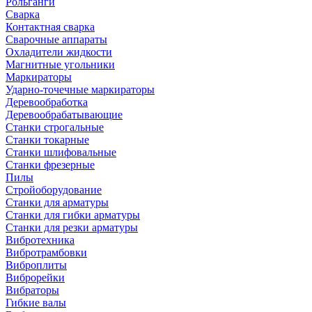
Рольганги
Сварка
Контактная сварка
Сварочные аппараты
Охладители жидкости
Магнитные угольники
Маркираторы
Ударно-точечные маркираторы
Деревообработка
Деревообрабатывающие
Станки строгальные
Станки токарные
Станки шлифовальные
Станки фрезерные
Пилы
Стройоборудование
Станки для арматуры
Станки для гибки арматуры
Станки для резки арматуры
Вибротехника
Вибротрамбовки
Виброплиты
Виброрейки
Вибраторы
Гибкие валы