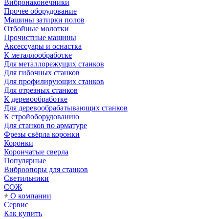
Вибронаконечники
Прочее оборудование
Машины затирки полов
Отбойные молотки
Прочистные машины
Аксeccyapы и оснастка
К металлообработке
Для металлорежущих станков
Для гибочных станков
Для профилирующих станков
Для отрезных станков
К деревообработке
Для деревообрабатывающих станков
К стройоборудованию
Для станков по арматуре
Фрезы свёрла коронки
Коронки
Корончатые сверла
Популярные
Виброопоры для станков
Светильники
СОЖ
О компании
Сервис
Как купить