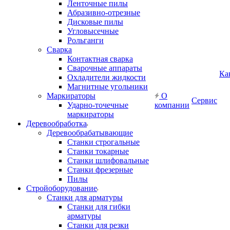
Ленточные пилы
Абразивно-отрезные
Дисковые пилы
Угловысечные
Рольганги
Сварка
Контактная сварка
Сварочные аппараты
Ка
Охладители жидкости
Магнитные угольники
Маркираторы
О
Сервис
Ударно-точечные
компании
маркираторы
Деревообработка
Деревообрабатывающие
Станки строгальные
Станки токарные
Станки шлифовальные
Станки фрезерные
Пилы
Стройоборудование
Станки для арматуры
Станки для гибки
арматуры
Станки для резки