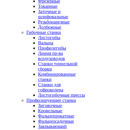
Фрезерные
Токарные
Заточные и
шлифовальные
Резьбонарезные
Долбежные
Гибочные станки
Листогибы
Вальцы
Профилегибы
Линия пр-ва
воздуховодов
Станки тоннельной
сборки
Комбинированные
станки
Станки для
гофроколена
Листогибочные прессы
Профилирующие станки
Зиговочные
Кровельные
Фальцепрокатные
Фальцеосадочные
Закрывающий