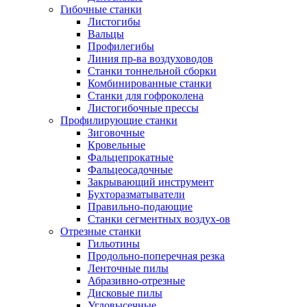
Гибочные станки
Листогибы
Вальцы
Профилегибы
Линия пр-ва воздуховодов
Станки тоннельной сборки
Комбинированные станки
Станки для гофроколена
Листогибочные прессы
Профилирующие станки
Зиговочные
Кровельные
Фальцепрокатные
Фальцеосадочные
Закрывающий инструмент
Бухторазматыватели
Правильно-подающие
Станки сегментных воздух-ов
Отрезные станки
Гильотины
Продольно-поперечная резка
Ленточные пилы
Абразивно-отрезные
Дисковые пилы
Угловысечные