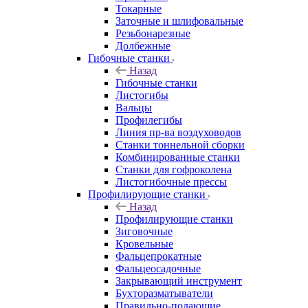
Токарные
Заточные и шлифовальные
Резьбонарезные
Долбежные
Гибочные станки
Назад
Гибочные станки
Листогибы
Вальцы
Профилегибы
Линия пр-ва воздуховодов
Станки тоннельной сборки
Комбинированные станки
Станки для гофроколена
Листогибочные прессы
Профилирующие станки
Назад
Профилирующие станки
Зиговочные
Кровельные
Фальцепрокатные
Фальцеосадочные
Закрывающий инструмент
Бухторазматыватели
Правильно-подающие