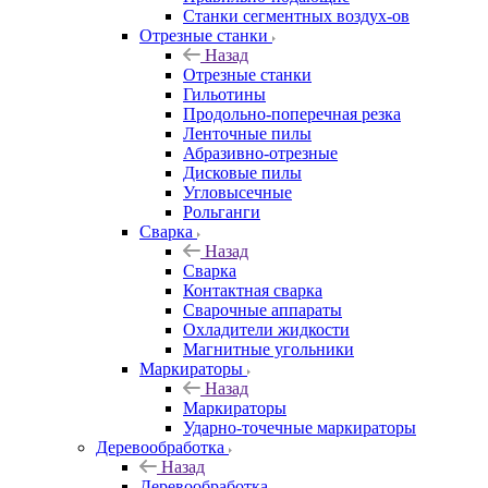
Станки сегментных воздух-ов
Отрезные станки
Назад
Отрезные станки
Гильотины
Продольно-поперечная резка
Ленточные пилы
Абразивно-отрезные
Дисковые пилы
Угловысечные
Рольганги
Сварка
Назад
Сварка
Контактная сварка
Сварочные аппараты
Охладители жидкости
Магнитные угольники
Маркираторы
Назад
Маркираторы
Ударно-точечные маркираторы
Деревообработка
Назад
Деревообработка