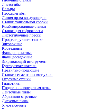
Гибочные станки
Листогибы
Вальцы
Профилегибы
Линия пр-ва воздуховодов
Станки тоннельной сборки
Комбинированные станки
Станки для гофроколена
Листогибочные прессы
Профилирующие станки
Зиговочные
Кровельные
Фальцепрокатные
Фальцеосадочные
Закрывающий инструмент
Бухторазматыватели
Правильно-подающие
Станки сегментных воздух-ов
Отрезные станки
Гильотины
Продольно-поперечная резка
Ленточные пилы
Абразивно-отрезные
Дисковые пилы
Угловысечные