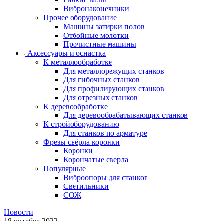
Вибронаконечники
Прочее оборудование
Машины затирки полов
Отбойные молотки
Прочистные машины
Аксeccyapы и оснастка
К металлообработке
Для металлорежущих станков
Для гибочных станков
Для профилирующих станков
Для отрезных станков
К деревообработке
Для деревообрабатывающих станков
К стройоборудованию
Для станков по арматуре
Фрезы свёрла коронки
Коронки
Корончатые сверла
Популярные
Виброопоры для станков
Светильники
СОЖ
Новости
18 октября 2022