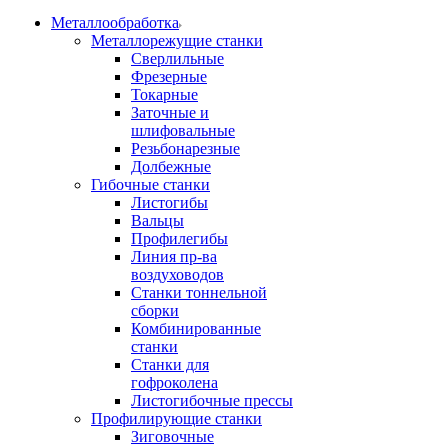
Металлообработка
Металлорежущие станки
Сверлильные
Фрезерные
Токарные
Заточные и
шлифовальные
Резьбонарезные
Долбежные
Гибочные станки
Листогибы
Вальцы
Профилегибы
Линия пр-ва
воздуховодов
Станки тоннельной
сборки
Комбинированные
станки
Станки для
гофроколена
Листогибочные прессы
Профилирующие станки
Зиговочные