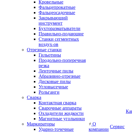
Кровельные
Фальцепрокатные
Фальцеосадочные
Закрывающий
инструмент
Бухторазматыватели
Правильно-подающие
Станки сегментных
воздух-ов
Отрезные станки
Гильотины
Продольно-поперечная
резка
Ленточные пилы
Абразивно-отрезные
Дисковые пилы
Угловысечные
Рольганги
Сварка
Контактная сварка
Сварочные аппараты
Ка
Охладители жидкости
Магнитные угольники
Маркираторы
О
Сервис
Ударно-точечные
компании