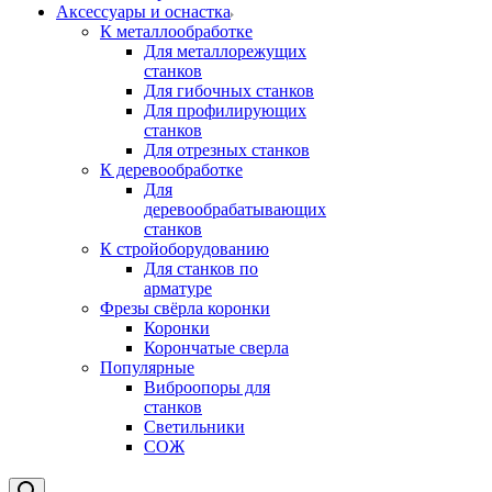
Аксeccyapы и оснастка
К металлообработке
Для металлорежущих
станков
Для гибочных станков
Для профилирующих
станков
Для отрезных станков
К деревообработке
Для
деревообрабатывающих
станков
К стройоборудованию
Для станков по
арматуре
Фрезы свёрла коронки
Коронки
Корончатые сверла
Популярные
Виброопоры для
станков
Светильники
СОЖ