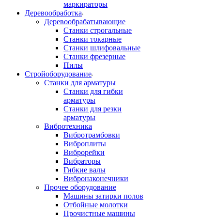
маркираторы
Деревообработка
Деревообрабатывающие
Станки строгальные
Станки токарные
Станки шлифовальные
Станки фрезерные
Пилы
Стройоборудование
Станки для арматуры
Станки для гибки
арматуры
Станки для резки
арматуры
Вибротехника
Вибротрамбовки
Виброплиты
Виброрейки
Вибраторы
Гибкие валы
Вибронаконечники
Прочее оборудование
Машины затирки полов
Отбойные молотки
Прочистные машины