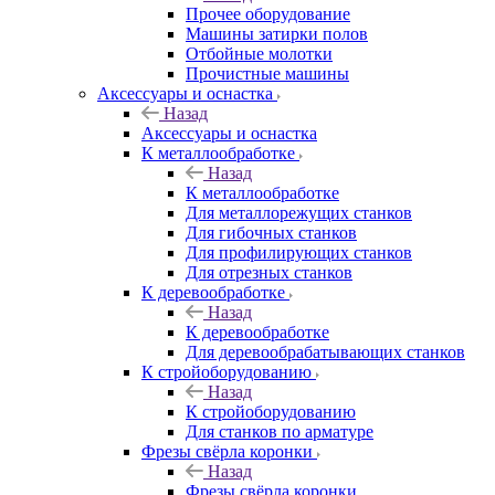
Прочее оборудование
Машины затирки полов
Отбойные молотки
Прочистные машины
Аксeccyapы и оснастка
Назад
Аксeccyapы и оснастка
К металлообработке
Назад
К металлообработке
Для металлорежущих станков
Для гибочных станков
Для профилирующих станков
Для отрезных станков
К деревообработке
Назад
К деревообработке
Для деревообрабатывающих станков
К стройоборудованию
Назад
К стройоборудованию
Для станков по арматуре
Фрезы свёрла коронки
Назад
Фрезы свёрла коронки