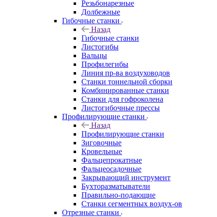
Резьбонарезные
Долбежные
Гибочные станки
Назад
Гибочные станки
Листогибы
Вальцы
Профилегибы
Линия пр-ва воздуховодов
Станки тоннельной сборки
Комбинированные станки
Станки для гофроколена
Листогибочные прессы
Профилирующие станки
Назад
Профилирующие станки
Зиговочные
Кровельные
Фальцепрокатные
Фальцеосадочные
Закрывающий инструмент
Бухторазматыватели
Правильно-подающие
Станки сегментных воздух-ов
Отрезные станки