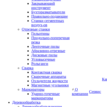
Закрывающий
инструмент
Бухторазматыватели
Правильно-подающие
Станки сегментных
воздух-ов
Отрезные станки
Гильотины
Продольно-поперечная
резка
Ленточные пилы
Абразивно-отрезные
Дисковые пилы
Угловысечные
Рольганги
Сварка
Контактная сварка
Сварочные аппараты
Ка
Охладители жидкости
Магнитные угольники
Маркираторы
О
Сервис
Ударно-точечные
компании
маркираторы
Деревообработка
Деревообрабатывающие