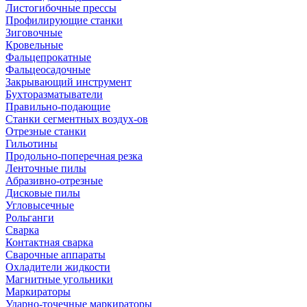
Листогибочные прессы
Профилирующие станки
Зиговочные
Кровельные
Фальцепрокатные
Фальцеосадочные
Закрывающий инструмент
Бухторазматыватели
Правильно-подающие
Станки сегментных воздух-ов
Отрезные станки
Гильотины
Продольно-поперечная резка
Ленточные пилы
Абразивно-отрезные
Дисковые пилы
Угловысечные
Рольганги
Сварка
Контактная сварка
Сварочные аппараты
Охладители жидкости
Магнитные угольники
Маркираторы
Ударно-точечные маркираторы