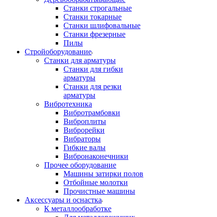
Станки строгальные
Станки токарные
Станки шлифовальные
Станки фрезерные
Пилы
Стройоборудование
Станки для арматуры
Станки для гибки
арматуры
Станки для резки
арматуры
Вибротехника
Вибротрамбовки
Виброплиты
Виброрейки
Вибраторы
Гибкие валы
Вибронаконечники
Прочее оборудование
Машины затирки полов
Отбойные молотки
Прочистные машины
Аксeccyapы и оснастка
К металлообработке