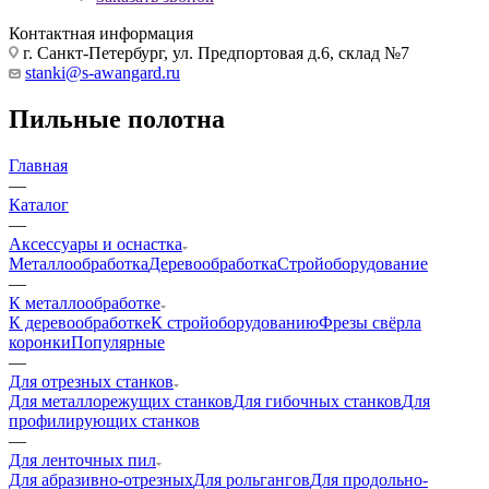
Контактная информация
г. Санкт-Петербург, ул. Предпортовая д.6, склад №7
stanki@s-awangard.ru
Пильные полотна
Главная
—
Каталог
—
Аксeccyapы и оснастка
Металлообработка
Деревообработка
Стройоборудование
—
К металлообработке
К деревообработке
К стройоборудованию
Фрезы свёрла
коронки
Популярные
—
Для отрезных станков
Для металлорежущих станков
Для гибочных станков
Для
профилирующих станков
—
Для ленточных пил
Для абразивно-отрезных
Для рольгангов
Для продольно-