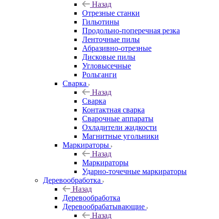
Назад
Отрезные станки
Гильотины
Продольно-поперечная резка
Ленточные пилы
Абразивно-отрезные
Дисковые пилы
Угловысечные
Рольганги
Сварка
Назад
Сварка
Контактная сварка
Сварочные аппараты
Охладители жидкости
Магнитные угольники
Маркираторы
Назад
Маркираторы
Ударно-точечные маркираторы
Деревообработка
Назад
Деревообработка
Деревообрабатывающие
Назад