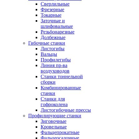
Сверлильные
Фрезерные
Токарные
Заточные и
шлифовальные
Резьбонарезные
Долбежные
Гибочные станки
Листогибы
Вальцы
Профилегибы
Линия пр-ва
воздуховодов
Станки тоннельной
сборки
Комбинированные
станки
Станки для
гофроколена
Листогибочные прессы
Профилирующие станки
Зиговочные
Кровельные
Фальцепрокатные
Фальцеосадочные