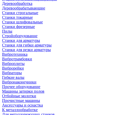
Деревообработка
Деревообрабатывающие
Станки строгальные
Станки токарные
Станки шлифовальные
Станки фрезерные
Пилы
Стройоборудование
Станки для арматуры
Станки для гибки арматуры
Станки для резки арматуры
Вибротехника
Вибротрамбовки
Виброплиты
Виброрейки
Вибраторы
Гибкие валы
Вибронаконечники
Прочее оборудование
Машины затирки полов
Отбойные молотки
Прочистные машины
Аксeccyapы и оснастка
К металлообработке
Для металлорежущих станков