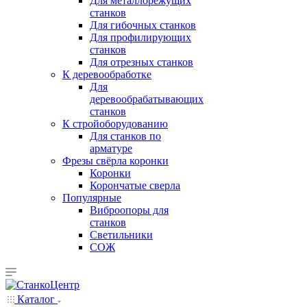
Для металлорежущих
станков
Для гибочных станков
Для профилирующих
станков
Для отрезных станков
К деревообработке
Для
деревообрабатывающих
станков
К стройоборудованию
Для станков по
арматуре
Фрезы свёрла коронки
Коронки
Корончатые сверла
Популярные
Виброопоры для
станков
Светильники
СОЖ
Каталог